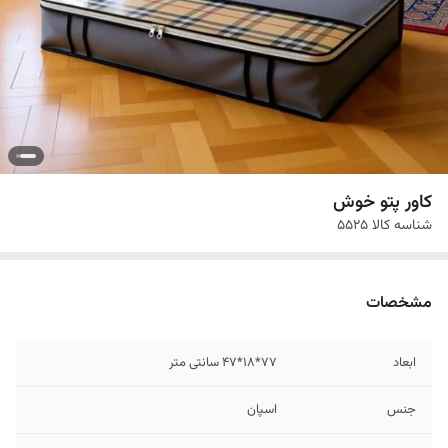
کاور پتو خوش
شناسه کالا
۵۵۲۵
مشخصات
ابعاد
77*18*47 سانتی متر
جنس
اسپان