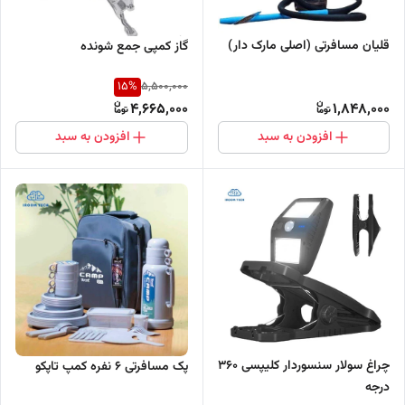
قلیان مسافرتی (اصلی مارک دار)
گاز کمپی جمع شونده
15
%
5,500,000
4,665,000
1,848,000
افزودن به سبد
افزودن به سبد
چراغ سولار سنسوردار کلیپسی 360
پک مسافرتی 6 نفره کمپ تاپکو
درجه