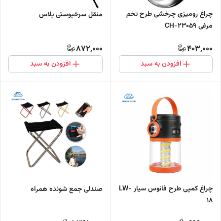
چراغ رومیزی چرخشی طرح تخم
منقل سرخپوستی پلاس
مرغی CH-23059
872,000
403,000
افزودن به سبد
افزودن به سبد
چراغ کمپی طرح فانوس سیار LW-
صندلی جمع شونده همراه
18