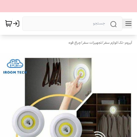
آیروم-تک
/
لوازم سفر
/
تجهیزات سفر
/
چراغ قوه