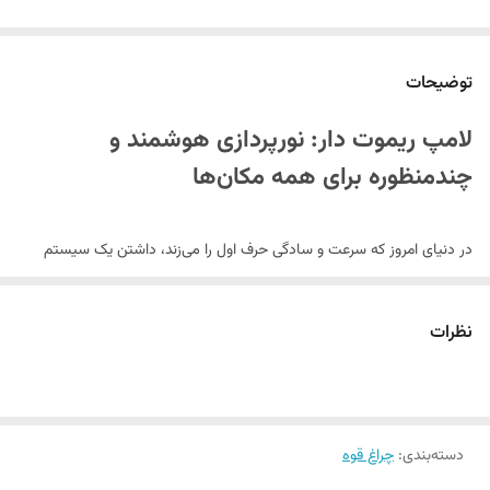
توضیحات
لامپ ریموت دار: نورپردازی هوشمند و
چندمنظوره برای همه مکان‌ها
در دنیای امروز که سرعت و سادگی حرف اول را می‌زند، داشتن یک سیستم
روشنایی کارآمد، قابل حمل و آسان برای نصب، یک ضرورت است. لامپ ریموت
دار با طراحی منحصربه‌فرد خود، پاسخی هوشمندانه به این نیاز است. این
نظرات
محصول کوچک اما قدرتمند، نورپردازی را برای شما متحول می‌کند.
طراحی فوق‌العاده و قابلیت نصب آسان
دسته‌بندی
:
چراغ قوه
این لامپ با ابعاد بسیار فشرده (۲٫۱x۲٫۵x۳ سانتی‌متر) و از جنس پلاستیک