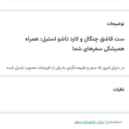
توضیحات
ست قاشق چنگال و کارد تاشو استیل: همراه
همیشگی سفرهای شما
در دنیای امروز که سفر و طبیعت‌گردی به یکی از تفریحات محبوب تبدیل شده
است، داشتن
تجهیزات سفر
مناسب و کاربردی اهمیت بسیاری دارد. یکی از
این تجهیزات ضروری، ست قاشق چنگال و کارد تاشو استیل است. این ست
نظرات
کوچک و سبک، تمامی ابزارهای لازم برای صرف غذا در سفر را در خود جای
داده و به شما امکان می‌دهد در هر مکان و شرایطی، از یک وعده غذایی
لذت‌بخش بهره‌مند شوید.
دسته‌بندی
:
سایر تجهیزات سفر