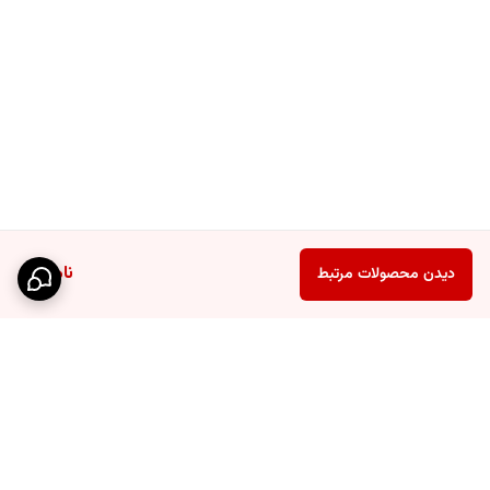
کوهنوردی:
برای همراه داشتن در طول مسیرهای کوهنوردی
مسافرت‌های هوایی:
به عنوان جایگزین برای ظروف یکبار مصرف در
هواپیما
مناسب برای افرادی که رژیم غذایی خاصی دارند:
می‌توان از این ست برای
حمل ظروف شخصی استفاده کرد.
نتیجه‌گیری
ناموجود
دیدن محصولات مرتبط
ست قاشق چنگال و کارد تاشو استیل، یک ابزار ضروری برای هر فرد ماجراجو و
علاقه‌مند به طبیعت است. این ست کوچک و سبک، به شما امکان می‌دهد در
هر مکان و شرایطی، از یک وعده غذایی لذت‌بخش بهره‌مند شوید. با انتخاب
یک ست باکیفیت و نگهداری صحیح از آن، می‌توانید سال‌ها از آن استفاده
کنید.
جنس
استیل