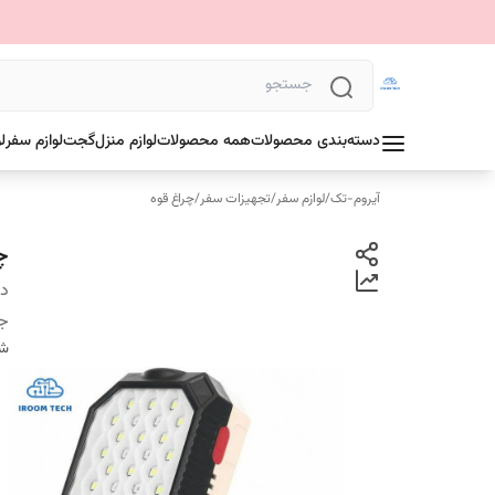
دسته‌بندی محصولات
همه محصولات
لوازم منزل
گجت
لوازم سفر
ل
آیروم-تک
/
لوازم سفر
/
تجهیزات سفر
/
چراغ قوه
چر
دس
ج
شن