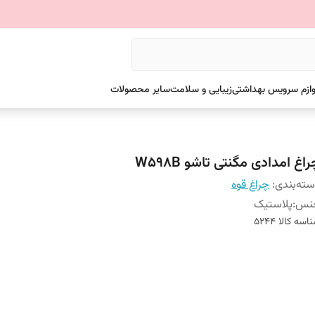
وازم سرویس بهداشتی
زیبایی و سلامت
سایر محصولات
اغ امدادی مگنتی تاشو W598B
ته‌بندی
:
چراغ قوه
نس
:
پلاستیک
اسه کالا
5244