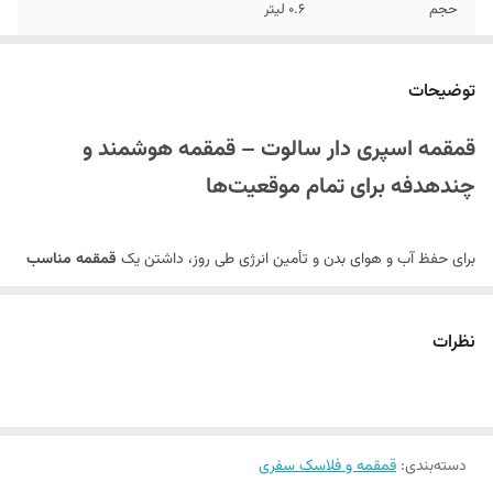
حجم
0.6 لیتر
رنگ
ارسال محصولات در شرکت آیروم تک با رنگ و طرح
تصادفی و بر اساس موجودی انبار می باشد!
توضیحات
قمقمه اسپری دار سالوت – قمقمه هوشمند و
چندهدفه برای تمام موقعیت‌ها
برای حفظ آب و هوای بدن و تأمین انرژی طی روز، داشتن یک
قمقمه مناسب
و کاربردی
ضروری است. اگر به دنبال یک
قمقمه ورزشی، سفری و ضد نشت
هستید که علاوه بر نوشیدن، امکان اسپری کردن آب را هم فراهم کند،
قمقمه
نظرات
اسپری دار سالوت
گزینه‌ای ایده‌آل است.
این
قمقمه سفری
دارای طراحی استوانه‌ای شکل و بدنه‌ای از جنس
پلاستیک با
دسته‌بندی
:
قمقمه و فلاسک سفری
کیفیت و غیر سمی
است که ایمنی بالایی برای استفاده کودکان و بزرگسالان