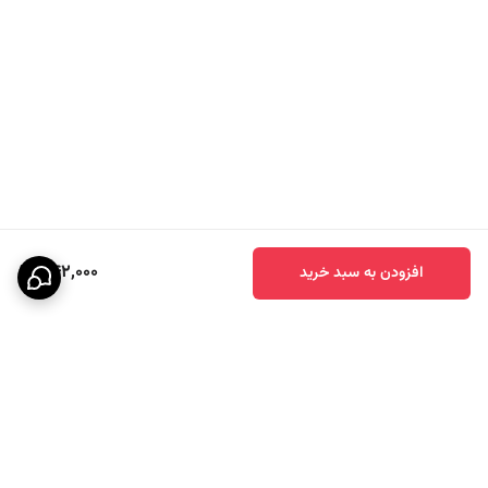
2. آیا این قمقمه باعث طعم گرفتن آب می‌شود؟
خیر، این قمقمه از مواد با کیفیت و غیر شیمیایی ساخته شده و باعث تغییر
بو یا طعم آب نمی‌شود.
3. آیا این قمقمه دارای بند برای حمل است؟
خیر، ولی دستگیره‌ای در کنار درب دارد که به راحتی می‌توان آن را در دست یا
342,000
افزودن به سبد خرید
کیف حمل کرد.
جنس
پلاستیک
ابعاد
7×25 سانتی متر
حجم
0.6 لیتر