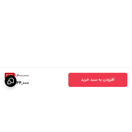
32
%
1,400,000
افزودن به سبد خرید
944,000