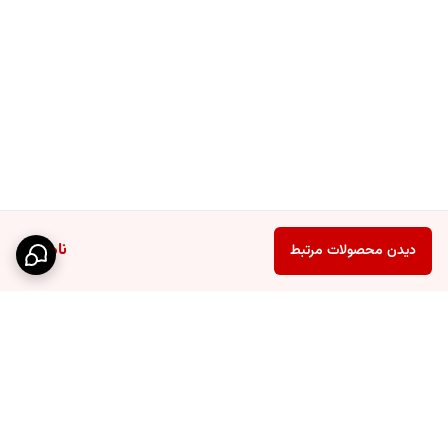
مدت زمان نگهداری حرارت مایع بین 5 الی 6 ساعت
حجم محفظه داخلی 500 میلی لیتر
جنس
استیل
حجم
نیم لیتر
ابعاد
6×5.5×22 سانتی‌متر
طراحی خلاقانه و هوشمند با گنجایش نیم لینری 500 ml دارای
جنس استیل درجه یک دارای صافی مخصوص استیل مناسب انواع
سایر
چای،دمنوش،قهوه و… قابلیت نگهداری مایعات داغ تا 10 ساعت
ناموجود
دیدن محصولات مرتبط
توضیحات
فلاسک جدید و مخصوص کوهنوردی و مسافرتی دارای نمایشگر lcd
برای نشان دادن درجه حرارت