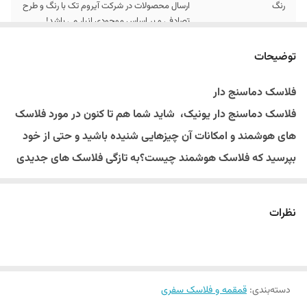
رنگ
ارسال محصولات در شرکت آیروم تک با رنگ و طرح
تصادفی و بر اساس موجودی انبار می باشد!
ابعاد
6×5.5×22 سانتی‌متر
توضیحات
فلاسک دماسنج دار
فلاسک دماسنج دار یونیک، شاید شما هم تا کنون در مورد فلاسک
های هوشمند و امکانات آن چیزهایی شنیده باشید و حتی از خود
بپرسید که فلاسک هوشمند چیست؟به تازگی فلاسک های جدیدی
به بازار آمده است که مجهز به یک دماسنج هوشمند هستند و می
توانند دمای مایعات داخل محیط فلاسک را اندازه گیری کرده و شما
نظرات
را از کیفیت دمای آب آگاه کنند، فلاسک دماسنج دار یونیک از جمله
فلاسک های هوشمندی است که لازم دانستیم آن را به شما
مشتری محترم معرفی کنیم، پس با ما همراه شوید
مشخصات فلاسک دماسنج دار
دسته‌بندی
:
قمقمه و فلاسک سفری