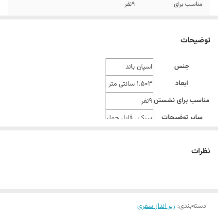
مناسب برای
9نفر
رنگ
بر اساس رندوم و موجودی انبار
توضیحات
جنس
اسپان باند
ابعاد
3×1.5 سانتی متر
مناسب برای نشستن
9نفر
سایر توضیحات
سبک ، قابل حمل
نظرات
دسته‌بندی
:
زیر انداز سفری