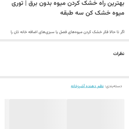
بهترین راه خشک کردن میوه بدون برق | تور
ی
میوه خشک کن سه طبقه
اگر تا حالا فکر خشک کردن میوه‌های فصل یا سبزی‌های اضافه خانه تان را
کرده‌اید، حتماً می‌دانید که میوه خشک کن‌های برقی خوب، گران‌قیمت هستند.
از طرف دیگر، خشک کردن زیر آفتاب هم دردسرهای خودش را دارد؛ گردوغبار،
نظرات
حشرات، و گاهی باد و طوفان همه زحمتتان را یک‌دفعه به باد می‌دهد.
اینجاست که یک
توری میوه خشک کن
ساده اما حرفه‌ای، بدون نیاز به برق و
با کمترین هزینه، می‌تواند معجزه کند.
دسته‌بندی
:
نظم دهنده آشپزخانه