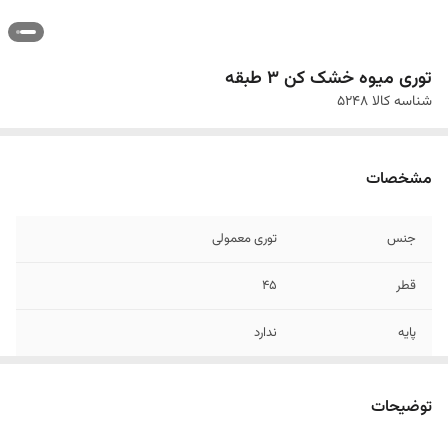
توری میوه خشک کن 3 طبقه
شناسه کالا
5248
مشخصات
جنس
توری معمولی
قطر
45
پایه
ندارد
توضیحات