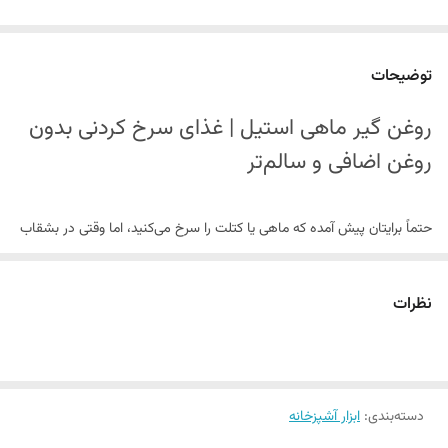
توضیحات
روغن گیر ماهی استیل | غذای سرخ کردنی بدون
روغن اضافی و سالم‌تر
حتماً برایتان پیش آمده که ماهی یا کتلت را سرخ می‌کنید، اما وقتی در بشقاب
می‌گذارید، ته بشقاب پر از روغن می‌شود. یا شاید رژیم دارید و دلتان
می‌خواهد غذای سرخ کردنی بخورید، اما نگران کالری و چربی اضافه آن هستید.
نظرات
خبر خوب این است که لازم نیست از غذاهای سرخ کردنی کاملاً دست بکشید.
فقط کافی است یک ابزار ساده و هوشمندانه به
روغن گیر ماهی استیل
را به
آشپزخانه‌تان اضافه کنید. این وسیله کوچک اما کاربردی، روغن اضافه غذا را
دسته‌بندی
:
ابزار آشپزخانه
می‌گیرد و غذایی که سرو می‌کنید تا ۵۰ درصد کم‌چرب‌تر و سالم‌تر می‌شود.