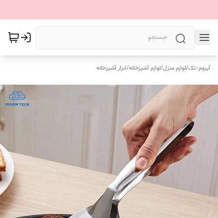
آیروم-تک
/
لوازم منزل
/
لوازم آشپزخانه
/
ابزار آشپزخانه