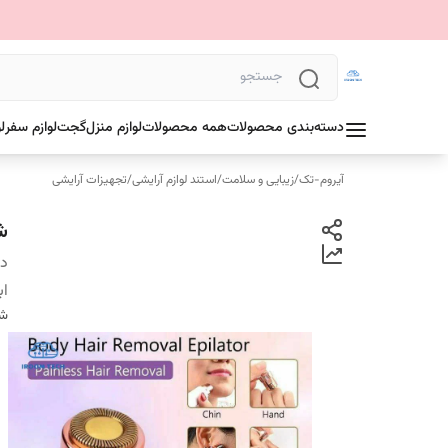
دسته‌بندی محصولات
همه محصولات
لوازم منزل
گجت
لوازم سفر
ل
آیروم-تک
/
زیبایی و سلامت
/
استند لوازم آرایشی
/
تجهیزات آرایشی
شی
دس
اب
شن