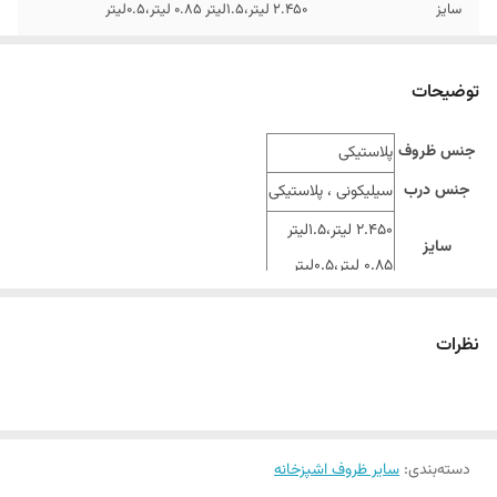
سایز
2.450 لیتر،1.5لیتر 0.85 لیتر،0.5لیتر
رنگ
ارسال محصولات در شرکت آیروم تک با رنگ و طرح
تصادفی و بر اساس موجودی انبار می باشد!
توضیحات
جنس ظروف
پلاستیکی
جنس درب
سیلیکونی ، پلاستیکی
2.450 لیتر،1.5لیتر
سایز
0.85 لیتر،0.5لیتر
قابل استفاده
فریزر و مایکروفر
نظرات
دسته‌بندی
:
سایر ظروف اشپزخانه