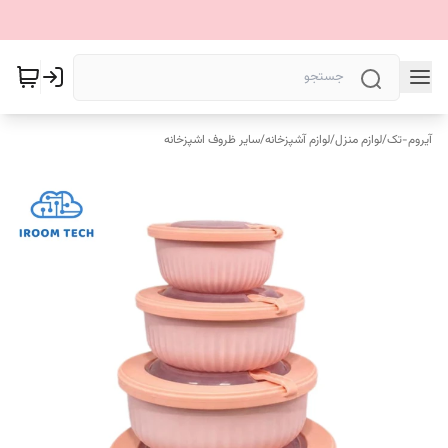
آیروم-تک
/
لوازم منزل
/
لوازم آشپزخانه
/
سایر ظروف اشپزخانه