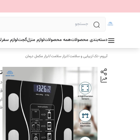
دسته‌بندی محصولات
همه محصولات
لوازم منزل
گجت
لوازم سفر
ل
آیروم-تک
/
زیبایی و سلامت
/
ابزار سلامت
/
ابزار مکمل درمان
ت
دس
قا
اب
شن