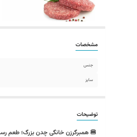
مشخصات
جنس
سایز
توضیحات
🍔 همبرگرزن خانگی چدن بزرگ؛ طعم رستو