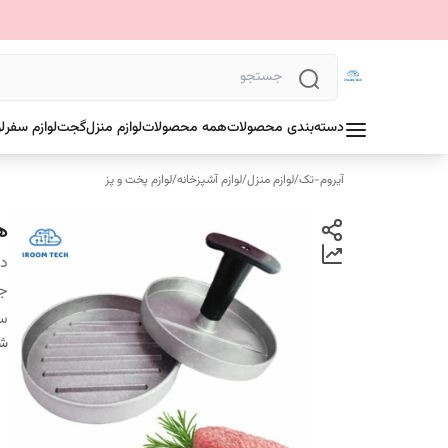
دسته‌بندی محصولات
همه محصولات
لوازم منزل
گجت
لوازم سفر
ل
آیروم-تک
/
لوازم منزل
/
لوازم آشپزخانه
/
لوازم پخت و پز
ه
دس
ج
سا
شن