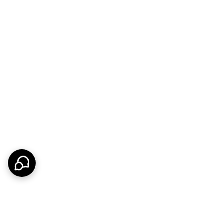
ار دادن درب، گوشت به‌خوبی فشرده شود و هوای اضافی
این شیارها هنگام پخت، خطوط کباب‌پزی زیبایی روی
ت اجازه می‌دهند که از کناره‌ها خارج شوند و همبرگر
محصول با سایز بزرگ طراحی شده و برای تهیه همبرگرهای قطور و حرفه‌ای (مثل برگرهای ۱۵۰ تا ۲۰۰ گرمی) کاملاً مناسب است. دیگر محدود به سایزهای کوچک و
 هم استفاده کنید.
ند. بعد از استفاده، با یک دستمال مرطوب یا کمی آب گرم آن