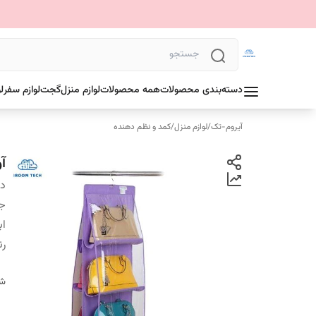
دسته‌بندی محصولات
همه محصولات
لوازم منزل
گجت
لوازم سفر
ل
آیروم-تک
/
لوازم منزل
/
کمد و نظم دهنده
آو
دس
ج
اب
ر
شن