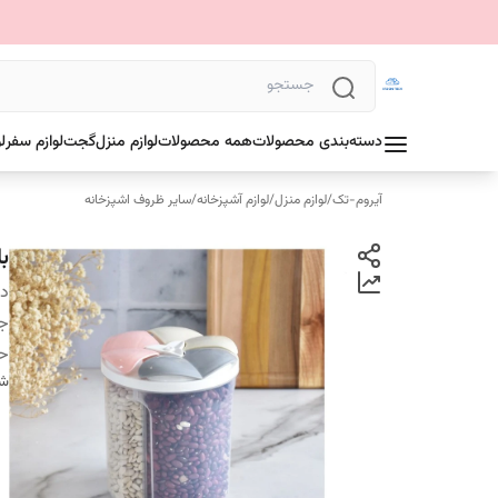
دسته‌بندی محصولات
همه محصولات
لوازم منزل
گجت
لوازم سفر
ل
آیروم-تک
/
لوازم منزل
/
لوازم آشپزخانه
/
سایر ظروف اشپزخانه
ب
دس
ج
ح
شن