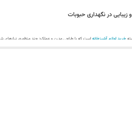
زیبایی در نگهداری حبوبات
سته
خرید لوازم آشپزخانه
است که با طراحی مدرن و عملکرد چند منظوره، نیازهای شما
و جذاب فراهم می‌کند. اگر به دنبال ظرفی مقاوم، زیبا و مناسب برای فضاهای کوچک ه
ری انواع حبوبات به صورت جداگانه.
ی زیبا با ترکیب رنگی جذاب.
جلوگیری از اختلاط مواد.
خل هر بخش برای استفاده آسان.
 نیاز به باز کردن هر سه درب.
ستفاده روزمره.