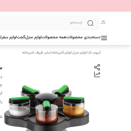
دسته‌بندی محصولات
همه محصولات
لوازم منزل
گجت
لوازم سفر
ل
آیروم-تک
/
لوازم منزل
/
لوازم آشپزخانه
/
سایر ظروف اشپزخانه
س
دس
ج
اب
ر
شن