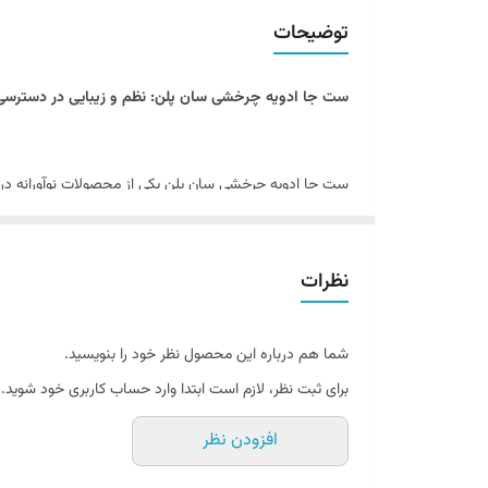
توضیحات
ست جا ادویه چرخشی سان پلن: نظم و زیبایی در دسترسی ب
ست جا ادویه چرخشی سان پلن یکی از محصولات نوآورانه د
شفاف با درب پیچی است که روی استند فلزی قرار گرفته و امک
گزینه‌ای بی‌نظیر خواهد بود.
نظرات
ویژگی‌های منحصر به فرد ست جا ادویه چرخشی سان پلن
شما هم درباره این محصول نظر خود را بنویسید.
طراحی چرخشی 360 درجه:
امکان دسترسی آسان به تمام
برای ثبت نظر، لازم است ابتدا وارد حساب کاربری خود شوید.
جنس شفاف و مقاوم:
ظروف از پلاستیک مرغوب ساخته ش
افزودن نظر
درب پیچی با سوراخ پاششی:
کنترل دقیق مقدار ادویه و 
استند فلزی با رنگ مشکی و سفید:
مقاومت بالا و ترکی