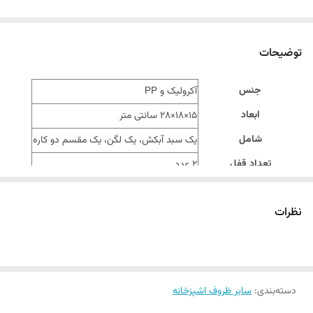
توضیحات
جنس
آکرولیک و PP
ابعاد
15×18×28 سانتی متر
شامل
یک سبد آبکش، یک لگن، یک مقسم دو کاره
تعداد قفل
2 عدد
تعداد هواکش
2 عدد
نظرات
اورینگ سیلیکونی آب بندی
دارد
دریجه تخلیه آب
دارد
مناسب برای
نگهداری میوه و سبزیجات
دسته‌بندی
:
سایر ظروف اشپزخانه