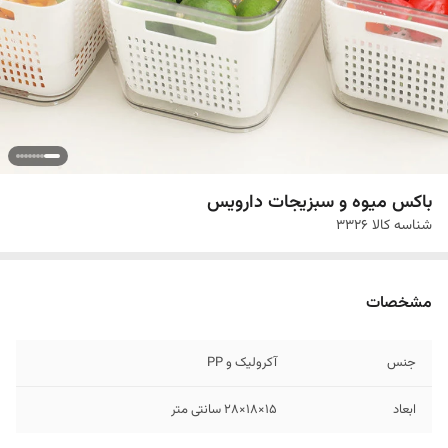
باکس میوه و سبزیجات دارویس
شناسه کالا
3326
مشخصات
جنس
آکرولیک و PP
ابعاد
15×18×28 سانتی متر