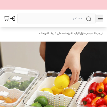
آیروم-تک
/
لوازم منزل
/
لوازم آشپزخانه
/
سایر ظروف اشپزخانه