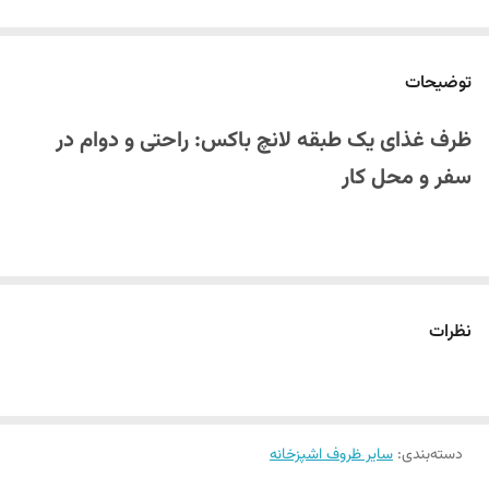
توضیحات
ظرف غذای یک طبقه لانچ باکس: راحتی و دوام در
سفر و محل کار
ظرف غذای یک طبقه لانچ باکس انتخابی هوشمندانه برای
خرید لوازم
آشپزخانه
است که با تلفیق طراحی ارگونومیک و جنس مقاوم، نیازهای شما را
نظرات
در سفر، کمپینگ و محل کار برآورده می‌کند. این محصول نه تنها غذا را تازه و
گرم نگه می‌دارد، بلکه با وزن سبک و دستگیره کاربردی، حمل آن را آسان
می‌کند. اگر به دنبال ظرفی مقاوم و چند منظوره هستید، این لانچ باکس
گزینه‌ای بی‌نظیر خواهد بود.
دسته‌بندی
:
سایر ظروف اشپزخانه