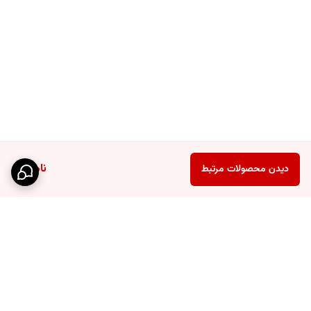
لانچ باکس یک طبقه با تلفیق کارایی و زیبایی، بهترین انتخاب برای
خرید لوازم
آشپزخانه
است. این محصول نه تنها عملکرد عالی دارد، بلکه فضای سفره یا
سینی شما را با ظاهری متفاوت زیباتر می‌کند. برای تجربه‌ای هوشمندانه در
سرو غذا، این لانچ باکس را با آرامش خاطر انتخاب کنید.
وزن
450 گرم
جنس بدنه
پلاستیک
ناموجود
دیدن محصولات مرتبط
جنس داخلی
استیل
دستگیره
دارد
مناسب برای انواع غذا
سایر توضیحات
مناسب برای کمپینگ و سفر و محل کار