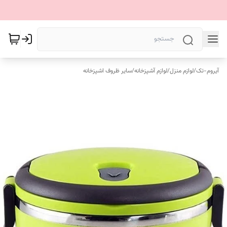
آیروم-تک
/
لوازم منزل
/
لوازم آشپزخانه
/
سایر ظروف اشپزخانه