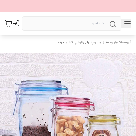
آیروم-تک
/
لوازم منزل
/
سرو پذیرایی
/
لوازم یکبار مصرف