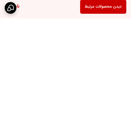
مناسب هستید، این محصول را از دست ندهید.
ناموجود
دیدن محصولات مرتبط
نتیجه‌گیری
بخاری برقی ارشیا مدل رومیزی گزینه‌ای مناسب برای تمام کسانی است که به
دنبال دستگاهی کاربردی، ایمن و فرامنطقه‌ای هستند. با این محصول، دیگر
نیازی به خرید جداگانه لوازم سرمایشی و گرمایشی ندارید و می‌توانید در تمام
فصول از دمای مطبوع لذت ببرید.
برگشت به بالا
اارسال پستی
حریم خصوصی