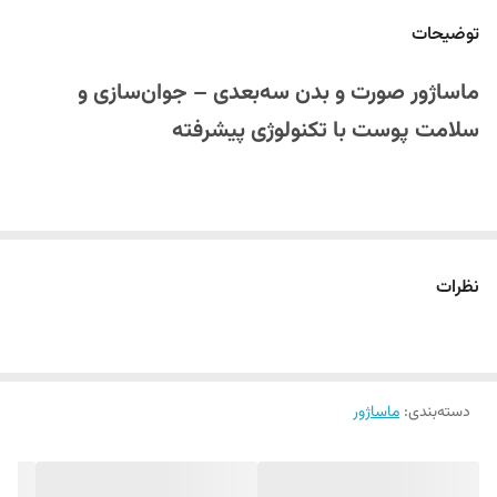
توضیحات
ماساژور صورت و بدن سه‌بعدی – جوان‌سازی و
سلامت پوست با تکنولوژی پیشرفته
در دنیای امروز،
مراقبت از پوست
و حفظ جوانی آن یکی از مهم‌ترین اهداف
زیبایی و سلامت است. با بالا رفتن سن، کاهش تولید
کلاژن
و
الاستین
باعث
نظرات
افتادگی و ایجاد
چروک
در پوست می‌شود. برای مقابله با این تغییرات،
استفاده از
ماساژور صورت و بدن سه‌بعدی
بهترین انتخاب است. این ابزار
نوین از دسته
ابزار زیبایی و سلامت
طراحی شده تا با ماساژ عمیق،
گردش
خون
را تقویت کند و
سلول‌های پوستی
را فعال کند. برای کسانی که به دنبال
دسته‌بندی
:
ماساژور
پوستی
شاداب، صاف و بدون چروک
هستند،
خرید ابزار زیبایی و سلامت
مثل این ماساژور را به شما پیشنهاد می‌کنیم.