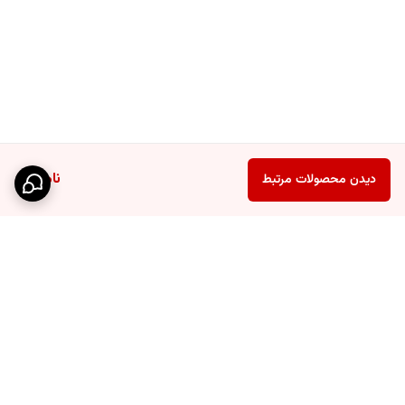
روش‌های غیرتهاجمی
برای زیبایی و سلامت پوست هستند. با قیمت مناسب
و کارایی چندگانه، یکی از
پرفروش‌ترین محصولات
در زمینه
ابزار زیبایی و
سلامت
شناخته شده است.
سوالات متداول:
آیا برای تمام انواع پوست مناسب است؟
بله، مناسب همه انواع پوست
ناموجود
دیدن محصولات مرتبط
حتی پوست‌های حساس.
چگونه از آن استفاده کنیم؟
با حرکات دایره‌ای یا خطی روی پوست خشک یا
با استفاده از
سرم یا روغن زیبایی
.
آیا نیاز به برق دارد؟
خیر، استفاده دستی بدون نیاز به شارژ.
چه مدت زمانی توصیه می‌شود استفاده کنیم؟
5-10 دقیقه روزانه برای
صورت و 15-20 دقیقه برای بدن.
برگشت به بالا