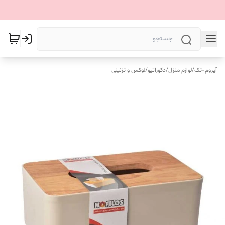
آیروم-تک
/
لوازم منزل
/
دکوراتیو
/
لوکس و تزئینی