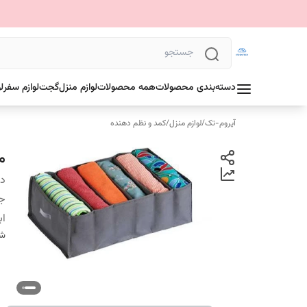
دسته‌بندی محصولات
همه محصولات
لوازم منزل
گجت
لوازم سفر
ل
آیروم-تک
/
لوازم منزل
/
کمد و نظم دهنده
مقس
دس
ج
اب
شن