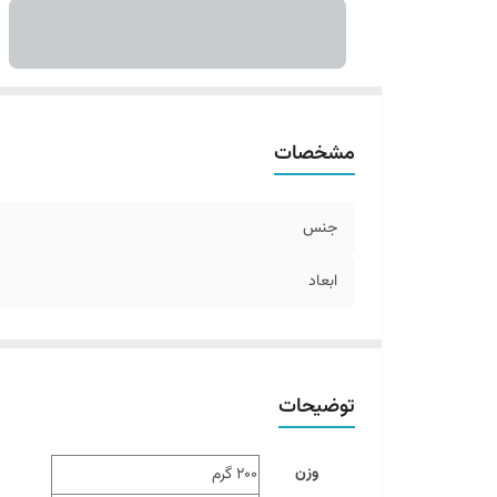
مشخصات
جنس
ابعاد
توضیحات
وزن
200 گرم