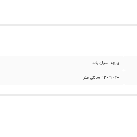
پارچه اسپان باند
20×26×43 سانتی متر