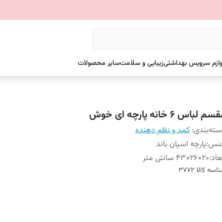
وازم سرویس بهداشتی
زیبایی و سلامت
سایر محصولات
م لباس 6 خانه پارچه ای خوش
ته‌بندی
:
کمد و نظم دهنده
نس
:
پارچه اسپان باند
عاد
:
20×26×43 سانتی متر
اسه کالا
3772