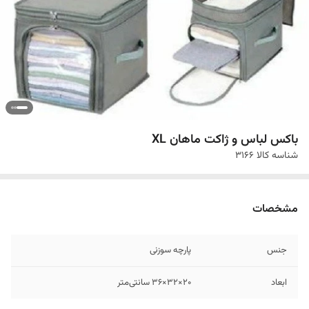
باکس لباس و ژاکت ماهان XL
شناسه کالا
3166
مشخصات
جنس
پارچه سوزنی
ابعاد
20×32×36 سانتی‌متر