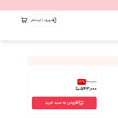
ورود | ثبت‌نام
22
%
700,000
543,000
افزودن به سبد خرید