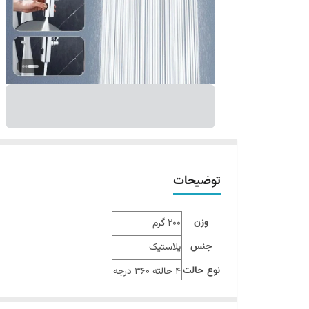
توضیحات
وزن
200 گرم
جنس
پلاستیک
نوع حالت
4 حالته 360 درجه