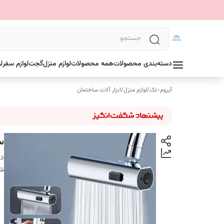
دسته‌بندی محصولات
همه محصولات
لوازم منزل
گجت
لوازم سفر
ل
آیروم-تک
/
لوازم منزل
/
ابزار آلات ساختمان
سر
دس
شن