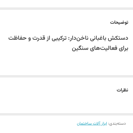
توضیحات
دستکش باغبانی ناخن‌دار: ترکیبی از قدرت و حفاظت
برای فعالیت‌های سنگین
دستان شما در طول روز در معرض خطرات متعددی مانند مواد شیمیایی،
خارهای گیاهان، سیمان، شن و ماسه قرار می‌گیرند. چه در باغبانی حرفه‌ای یا
نظرات
کارهای ساختمانی،
دستکش باغبانی ناخن‌دار
با طراحی هوشمندانه و جنس
لاتکس مقاوم، بهترین گزینه برای حفاظت فوری و افزایش بهره‌وری است. این
محصول نه تنها از پوست دستان شما محافظت می‌کند، بلکه به شما امکان
می‌دهد تا با راحتی بیشتری کارهای سخت را انجام دهید. برای تهیه ابزارهای
دسته‌بندی
:
ابزار آلات ساختمان
کارآمدتر،
خرید ابزار آلات ساختمان
را فراموش نکنید!