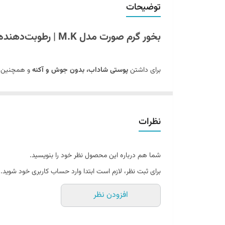
توضیحات
بخور گرم صورت مدل M.K | رطوبت‌دهنده و درمانی پوست صورت + رفع دردهای سینوسی
برای داشتن
پوستی شاداب، بدون جوش و آکنه
و همچنین
پوست
و
آرامش تنفسی
اهمیت می‌دهند. با توجه به آلودگی
نظرات
ویژگی‌های بخور گرم صورت مدل M.K
طراحی کاربردی و زیبا
:
شما هم درباره این محصول نظر خود را بنویسید.
دارای پایه مربعی سفید با دکمه روشن/خاموش روی 
برای ثبت نظر، لازم است ابتدا وارد حساب کاربری خود شوید.
محفظه بالایی استوانه‌ای با لبه‌های گردشده برای 
جنس مقاوم و وزن سبک برای جابه‌جایی آسان در خان
افزودن نظر