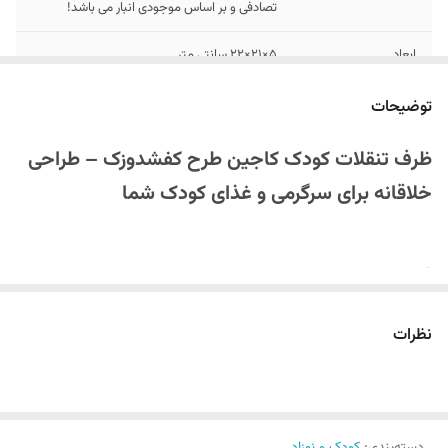
تصادفی و بر اساس موجودی انبار می باشد!
ابعاد
5×21×22 سانتی متر
توضیحات
ظرف تنقلات کودک کاجین طرح کفشدوزک – طراحی
خلاقانه برای سرگرمی و غذای کودک شما
اگر به دنبال یک
ظروف کودک ایمن و جذاب
هستید که هم سلامت کودکتان
را تضمین کند و هم او را در هنگام غذا خوردن سرگرم کند، ظرف تنقلات کودک
نظرات
کاجین طرح کفشدوزک گزینه‌ی بی‌نظیری است. این
محصول با طراحی
منحصربه‌فرد کفشدوزک
علاوه بر زیبایی، عملکرد بسیار خوبی دارد و می‌تواند
به راحتی قلب کودک شما را فتح کند.