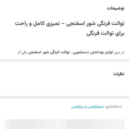
توضیحات
توالت فرنگی شور اسفنجی – تمیزی کامل و راحت
برای توالت فرنگی
در بین
لوازم بهداشتی دستشویی
،
توالت فرنگی شور اسفنجی
یکی از
پرکاربردترین وسایل برای
تمیز کردن عمیق توالت فرنگی
است. با توجه به
طراحی متفاوت توالت فرنگی نسبت به توالت ایرانی، استفاده از شورهای
نظرات
مخصوص فرنگی ضروری است. این محصول با
سر اسفنجی نرم و مقاوم
و
دسته بلند و استحکام بالا
، به شما کمک می‌کند بدون تماس مستقیم با
کثیفی‌ها و بدون دردسر،
توالت فرنگی خود را به صورت کامل تمیز کنید
. اگر
دسته‌بندی
:
دستشویی و روشویی
به
خرید لوازم دستشویی
کاربردی و بهداشتی علاقه دارید، این توالت شور
گزینه‌ای ایده‌آل برایتان خواهد بود.