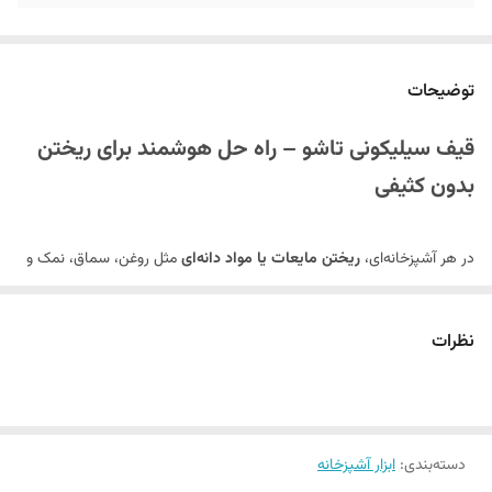
توضیحات
قیف سیلیکونی تاشو – راه حل هوشمند برای ریختن
بدون کثیفی
در هر آشپزخانه‌ای،
ریختن مایعات یا مواد دانه‌ای
مثل روغن، سماق، نمک و
شکر به درون ظروف با دهانه کوچک، کاری پیچیده و گاهی کثیف‌کننده است.
قیف سیلیکونی تاشو
با طراحی منعطف و کاربردی، این کار را به راحتی انجام
نظرات
می‌دهد و علاوه بر جلوگیری از اتلاف مواد، فضای آشپزخانه شما را هم مرتب
نگه می‌دارد. اگر به
خرید لوازم آشپزخانه
عملی و هوشمند علاقه دارید، این
قیف گزینه‌ای عالی برایتان خواهد بود.
دسته‌بندی
:
ابزار آشپزخانه