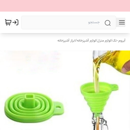
آیروم-تک
/
لوازم منزل
/
لوازم آشپزخانه
/
ابزار آشپزخانه