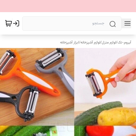
آیروم-تک
/
لوازم منزل
/
لوازم آشپزخانه
/
ابزار آشپزخانه