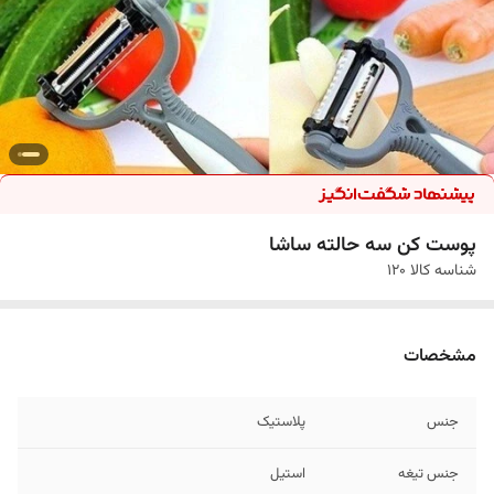
پوست کن سه حالته ساشا
شناسه کالا
120
مشخصات
جنس
پلاستیک
جنس تیغه
استیل