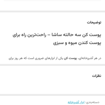
توضیحات
پوست کن سه حالته ساشا – راحت‌ترین راه برای
پوست کندن میوه و سبزی
در هر آشپزخانه‌ای،
پوست کن
یکی از ابزارهای ضروری است که هر روز برای
آماده کردن مواد غذایی استفاده می‌شود.
پوست کن سه حالته ساشا
با
طراحی هوشمندانه و جنس مقاوم، بهترین انتخاب برای انجام این کار به
نظرات
صورت سریع و بدون خستگی است. این محصول با سه حالت مختلف، انواع
میوه‌ها و سبزی‌ها را به راحتی آماده می‌کند و در کنار قابلیت‌های بالا، ظاهری
خرید لوازم آشپزخانه
زیبا و عملکردی مناسب برای تمام خانواده دارد. اگر به
دسته‌بندی
:
ابزار آشپزخانه
کاربردی و سبک علاقه دارید، این پوست کن گزینه‌ای عالی برایتان خواهد بود.