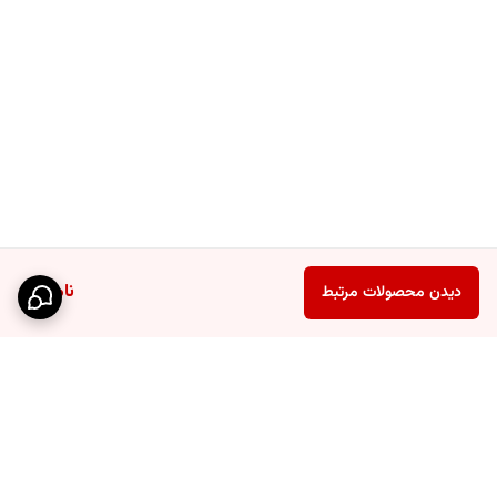
هتل‌ها
نیز مناسب است.
2. آیا این راف مقاوم در برابر رطوبت است؟
بله، با توجه به جنس فلزی و پوشش ضدزنگ، این راف
در برابر رطوبت و
شستشو کاملاً مقاوم
است.
3. آیا می‌توان این راف را داخل کابینت نصب کرد؟
ناموجود
دیدن محصولات مرتبط
بله، می‌توان آن را داخل کابینت قرار داد و فضای داخلی آن را به دو طبقه
تقسیم کرد.
نتیجه‌گیری
راه فلزی یک طبقه یکی از بهترین
لوازم آشپزخانه کاربردی
برای افرادی است که