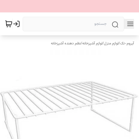
آیروم-تک
/
لوازم منزل
/
لوازم آشپزخانه
/
نظم دهنده آشپزخانه