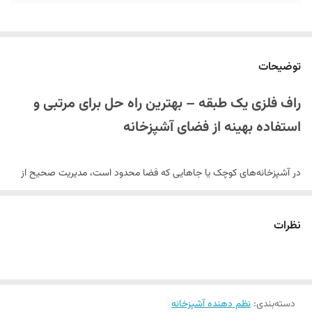
توضیحات
راف فلزی یک طبقه – بهترین راه حل برای مرتبی و
استفاده بهینه از فضای آشپزخانه
در آشپزخانه‌های کوچک یا جاهایی که فضا محدود است، مدیریت صحیح از
فضا بسیار مهم است.
راف فلزی یک طبقه
محصولی کاربردی است که باعث
می‌شود بتوانید بدون نیاز به آبچکان سنگی یا سرامیکی، ظروف شسته شده را
نظرات
روی آن قرار دهید و همچنین فضای زیر آن را نیز برای نگهداری وسایل مختلف
استفاده کنید. این محصول علاوه بر کارایی بالا، ظاهری زیبا و مقاوم دارد و
خرید لوازم آشپزخانه
گزینه‌ای عالی برای
هوشمندانه است.
دسته‌بندی
:
نظم دهنده آشپزخانه