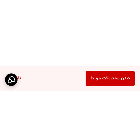
مزایای استند چندکاره دوقلو:
طراحی دو قسمت مجزا
برای نگهداری وسایل کوچک و بزرگ
قابلیت آویزانی
بدون نیاز به نصب
رنگ‌های زیبا و متنوع
با هماهنگی بالا با دکوراسیون
مقاومت بالا در برابر شکستگی و رطوبت
دسترسی آسان به تمام وسایل
در یکجا
ناموجود
دیدن محصولات مرتبط
سوالات متداول
1. آیا استند چندکاره دوقلو قابل نصب روی دیوار است؟
خیر، این محصول به صورت
آویزانی روی درب کابینت
طراحی شده و نیازی به
سوراخ کاری یا نصب ندارد.