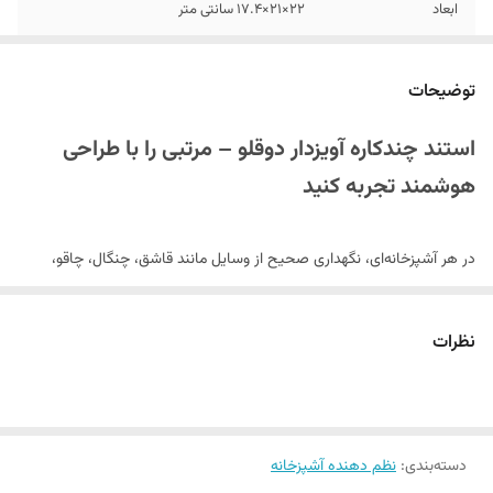
ابعاد
22×21×17.4 سانتی متر
توضیحات
استند چندکاره آویزدار دوقلو – مرتبی را با طراحی
هوشمند تجربه کنید
در هر آشپزخانه‌ای، نگهداری صحیح از وسایل مانند قاشق، چنگال، چاقو،
کفگیر و حتی ابزارهای نظافتی مثل دربازکن و پوست‌کن بسیار مهم است.
استند چندکاره آویزدار دوقلو
با طراحی منحصر به فرد و عملکرد کاربردی،
نظرات
خرید
بهترین راه حل برای مرتب کردن این وسایل در کنار هم است. اگر به
لوازم آشپزخانه
هوشمندانه و کارآمد علاقه دارید، این محصول بدون شک
گزینه‌ای ایده‌آل برایتان خواهد بود.
دسته‌بندی
:
نظم دهنده آشپزخانه