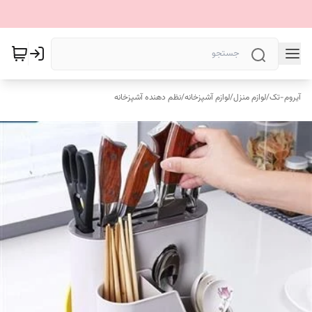
آیروم-تک
/
لوازم منزل
/
لوازم آشپزخانه
/
نظم دهنده آشپزخانه