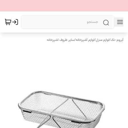
آیروم-تک
/
لوازم منزل
/
لوازم آشپزخانه
/
سایر ظروف اشپزخانه