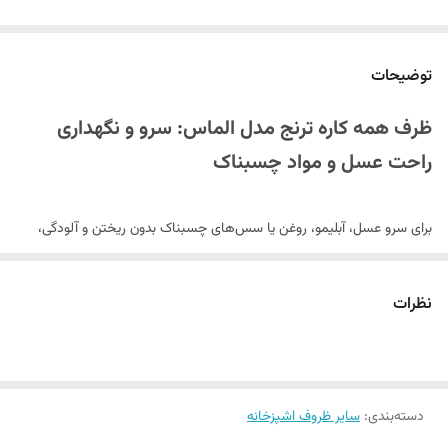
توضیحات
ظرف همه کاره ترنج مدل الماس: سرو و نگهداری
راحت عسل و مواد چسبناک
برای سرو عسل، آبلیمو، روغن یا سس‌های چسبناک بدون ریختن و آلودگی،
ظرف همه کاره ترنج مدل الماس گزینه‌ای ایده‌آل است. این محصول با طراحی
خلاقانه و سیستم پمپ دستی، نه تنها استفاده آسان را فراهم می‌کند، بلکه با
نظرات
ظاهر الماسی شیک، میز غذای شما را تزئین می‌کند. اگر به دنبال
خرید لوازم
آشپزخانه
هوشمند هستید، این ظرف گزینه‌ای بی‌نظیر است.
دسته‌بندی
:
سایر ظروف اشپزخانه
ویژگی‌های منحصر به فرد ظرف الماسی