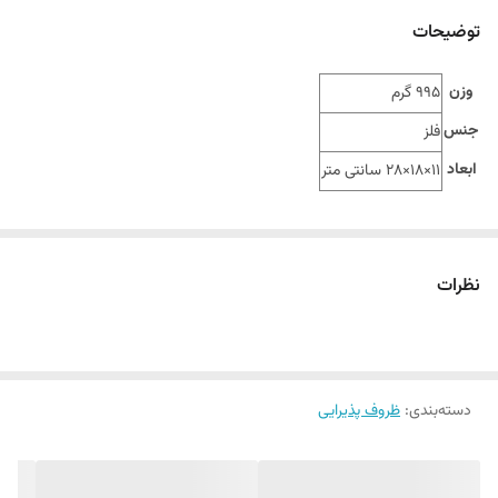
توضیحات
وزن
995 گرم
جنس
فلز
ابعاد
11×18×28 سانتی متر
نظرات
دسته‌بندی
:
ظروف پذیرایی