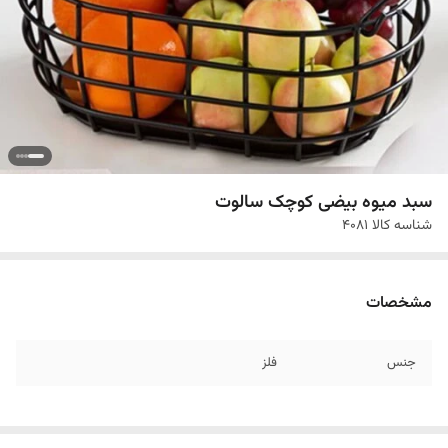
سبد میوه بیضی کوچک سالوت
شناسه کالا
4081
مشخصات
جنس
فلز