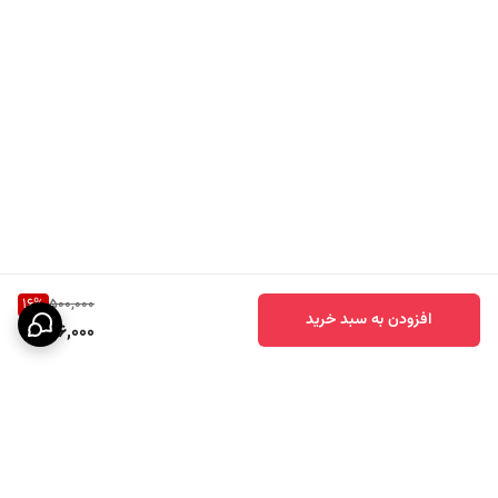
16
%
500,000
افزودن به سبد خرید
416,000