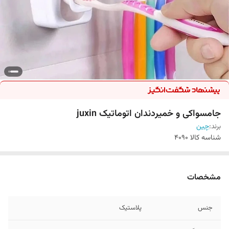
جامسواکی و خمیردندان اتوماتیک juxin
برند:
چین
شناسه کالا
4090
مشخصات
جنس
پلاستیک