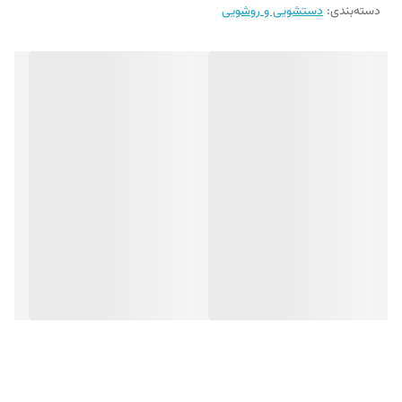
دسته‌بندی
:
دستشویی و روشویی
ویژگی‌های منحصر به فرد جامسواکی اتوماتیک
✅
طراحی ست کامل
: شامل جا مسواکی و محفظه مخصوص خمیردندان
✅
سیستم اتوماتیک خمیردندان
: با فشار اهرم، خمیردندان به‌راحتی خارج
می‌شود
✅
ظرفیت ۵ مسواک
: با درپوش محافظ برای جلوگیری از آلودگی
✅
جنس پلاستیک باکیفیت
: مقاوم، سبک و قابل نصب روی دیوار
✅
شیارهای جداکننده
: جلوگیری از انتقال میکروب بین مسواک‌ها
✅
رنگ‌بندی متنوع
: قابل‌تطابق با دکوراسیون سرویس بهداشتی
چرا جامسواکی اتوماتیک بخریم؟
🔹
حفظ بهداشت مسواک‌ها
: با درپوش محافظ و فاصله‌دهی بین مسواک‌ها
🔹
دسترسی آسان به خمیردندان
: بدون نیاز به فشار دادن تیوب
🔹
زیبایی و نظم فضای حمام
: طراحی مدرن و جمع‌وجور
🔹
نصب آسان روی دیوار
: مناسب برای تمام سرویس‌های بهداشتی