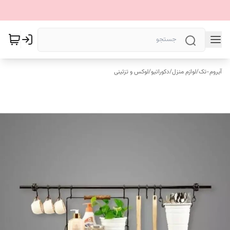
آیروم-تک
/
لوازم منزل
/
دکوراتیو
/
لوکس و تزئینی