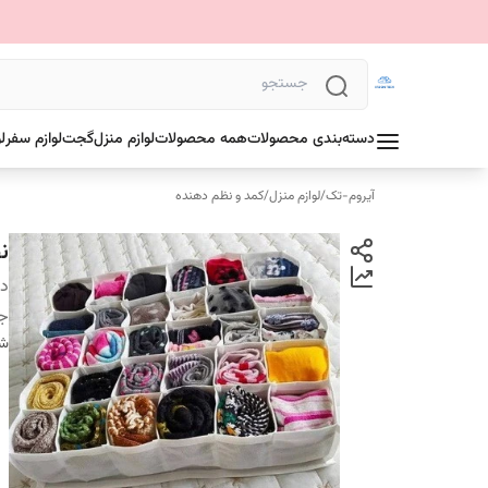
دسته‌بندی محصولات
همه محصولات
لوازم منزل
گجت
لوازم سفر
ل
آیروم-تک
/
لوازم منزل
/
کمد و نظم دهنده
نظ
دس
ج
شن