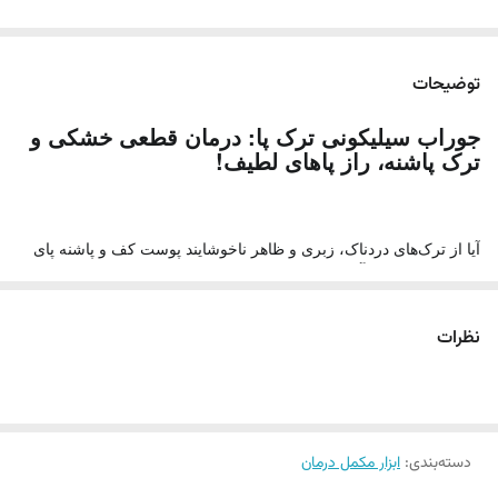
توضیحات
جوراب سیلیکونی ترک پا: درمان قطعی خشکی و
ترک پاشنه، راز پاهای لطیف!
آیا از ترک‌های دردناک، زبری و ظاهر ناخوشایند پوست کف و پاشنه پای
خود رنج می‌برید؟ آیا استفاده مداوم از کرم‌ها و لوسیون‌ها نتیجه دلخواه را
نداده و به دنبال راه‌حلی مؤثرتر و ماندگارتر هستید؟
جوراب ترک پا
با
طراحی نوآورانه و کارایی شگفت‌انگیز، پاسخی به تمام این نیازهاست.
نظرات
این محصول فراتر از یک جوراب معمولی عمل کرده و به شما کمک
می‌کند تا برای همیشه با خشکی و ترک‌های آزاردهنده خداحافظی کنید.
پوست خشک و ترک خورده کف پا، به‌خصوص در ناحیه پاشنه، مشکلی
دسته‌بندی
:
ابزار مکمل درمان
رایج است که می‌تواند علاوه بر ظاهر نامطلوب، باعث درد و ناراحتی
شود. اگر پوست زبر و خشن پاشنه‌هایتان اعتماد به نفس شما را هنگام