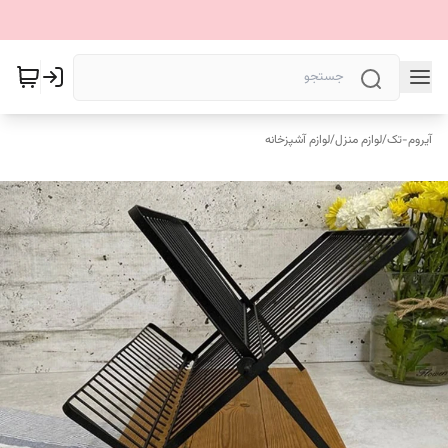
آیروم-تک
/
لوازم منزل
/
لوازم آشپزخانه