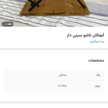
آبچکان تاشو سینی دار
برند:
سالوت
مشخصات
رنگ
مشکی
ابعاد
48*30