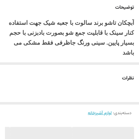
توضیحات
آبچکان تاشو برند سالوت با جعبه شیک جهت استفاده
کنار سینک با قابلیت جمع شو بصورت بادبزنی با حجم
بسیار پایین. سینی و‌رنگ جاظرفی فقط مشکی می
باشد
وزن خالص: 900 گرم
نظرات
وزن با بسته‌بندی: 1200 گرم
سایر توضیحات: ابعاد سینی، ۳۰ در ۴۸ سانت
مناسب برای: کنار سینک، جهیزیه، کادویی
دسته‌بندی
:
لوازم آشپزخانه
جنس: فلز