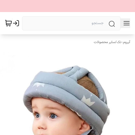
آیروم-تک
/
سایر محصولات