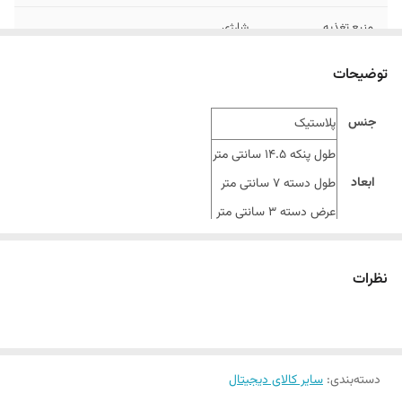
منبع تغذیه
شارژی
رنگ
بر اساس رندوم و موجودی انبار
توضیحات
جنس
پلاستیک
طول پنکه 14.5 سانتی متر
ابعاد
طول دسته 7 سانتی متر
عرض دسته 3 سانتی متر
سیم شارژ
دارد
نظرات
دسته‌بندی
:
سایر کالای دیجیتال