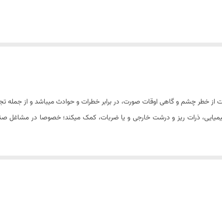
 خطر چشم و گاهی اوقات صورت، در برابر خطرات و حوادث میباشد و از جمله تجهیز
شیمیایی، ذرات ریز و درشت خارجی و یا ضربات، کمک میکند؛ خصوصا در مشاغل صنع
 که رعایت نکات ایمنی و استفاده از تجهیزات حفاظتی جزء الزامات اولیه در شروع هر
ه استفاده از این تجهیزات ترغیب سازد؛ چرا که احساس عدم نیازمندی به این ابزار