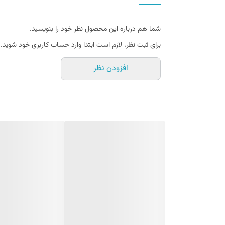
صفحه استیل
۲ عدد باطری
شما هم درباره این محصول نظر خود را بنویسید.
دارای کلید MOD جهت تغییر مقیاس وزن g/ oz/ ozt/ ct/ dwt/ gn ( گرم، اونس، اونس تروا، قیراط، پنی، گیگانیوتن )
برای ثبت نظر، لازم است ابتدا وارد حساب کاربری خود شوید.
ابعاد ۱۶/۵*۱۰*۲ سانتی متر
افزودن نظر