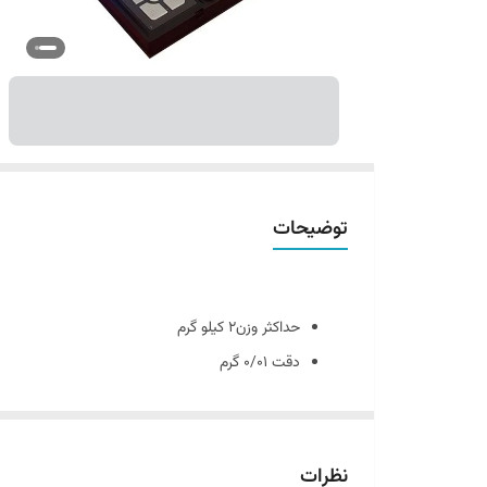
توضیحات
حداکثر وزن۲ کیلو گرم
دقت ۰/۰۱ گرم
صفحه نمایش LCD با نور بکلایت
خاموش شدن خودکار
کالیبراسیون خودکار
نظرات