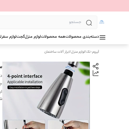
دسته‌بندی محصولات
همه محصولات
لوازم منزل
گجت
لوازم سفر
ل
آیروم-تک
/
لوازم منزل
/
ابزار آلات ساختمان
س
دس
ج
اب
شن