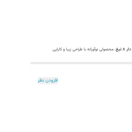
جودی انبار می باشد!
 تیغ
، محصولی نوآورانه با طراحی زیبا و کارایی
 به آماده‌سازی سریع مواد دارید، می‌تواند شما را از [
خرید
از
لوازم برقی منزل
کارآمد و مدرن، چشمگیر است.
افزودن نظر
و یخ‌زده گرفته تا پودرهای مکمل‌ ورزشی و حتی تکه‌های
 دکمه‌های لمسی روی بدنه،
سرعت چرخش تیغه‌ها
را