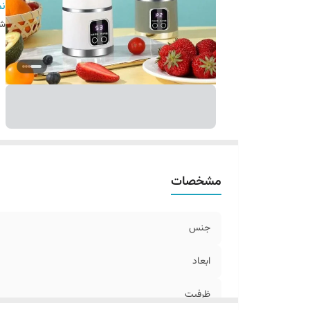
ر
نم
شن
مشخصات
جنس
ابعاد
ظرفیت