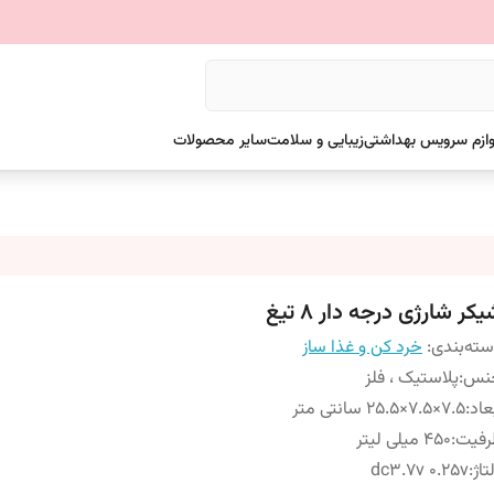
وازم سرویس بهداشتی
زیبایی و سلامت
سایر محصولات
کر شارژی درجه دار 8 تیغ
ته‌بندی
:
خرد کن و غذا ساز
نس
:
پلاستیک ، فلز
عاد
:
7.5×7.5×25.5 سانتی متر
رفیت
:
450 میلی لیتر
تاژ
:
dc3.7v 0.25v