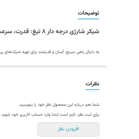
ولتاژ
توضیحات
رنگ
شیکر شارژی درجه دار ۸ تیغ: قدرت، سرعت و راحتی در دستان شما!
به دنبال راهی سریع، آسان و قدرتمند برای تهیه شیک‌های پر
فوق‌العاده، پاسخی ایده‌آل به نیازهای شماست. این دستگاه پیش
خرد کن
] جداگانه برای بسیاری از مکمل‌ها و ترکیبات بی‌نیاز
نظرات
قدرت بی‌نظیر ۸ تیغه و سرعت قابل تنظیم:
مهم‌ترین مزیت این شیکر، بهره‌مندی از
۸ تیغه
استیل ضد زنگ 
شما هم درباره این محصول نظر خود را بنویسید.
کوچک یخ را در کمترین زمان ممکن دارد. ویژگی منحصر به ف
برای ثبت نظر، لازم است ابتدا وارد حساب کاربری خود شوید.
متناسب با نیاز خود (از مخلوط کردن آرام تا پوره کردن کامل)
افزودن نظر