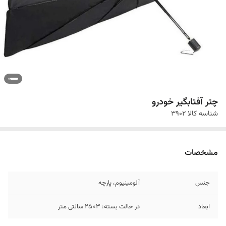
چتر آفتابگیر خودرو
شناسه کالا
3902
مشخصات
جنس
آلومینیوم، پارچه
ابعاد
در حالت بسته: 3×25 سانتی متر